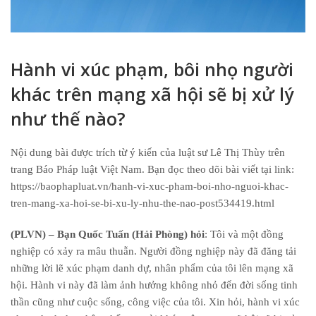
Hành vi xúc phạm, bôi nhọ người
khác trên mạng xã hội sẽ bị xử lý
như thế nào?
Nội dung bài được trích từ ý kiến của luật sư Lê Thị Thùy trên
trang Báo Pháp luật Việt Nam. Bạn đọc theo dõi bài viết tại link:
https://baophapluat.vn/hanh-vi-xuc-pham-boi-nho-nguoi-khac-
tren-mang-xa-hoi-se-bi-xu-ly-nhu-the-nao-post534419.html
(PLVN) – Bạn Quốc Tuấn (Hải Phòng) hỏi
: Tôi và một đồng
nghiệp có xảy ra mâu thuẫn. Người đồng nghiệp này đã đăng tải
những lời lẽ xúc phạm danh dự, nhân phẩm của tôi lên mạng xã
hội. Hành vi này đã làm ảnh hưởng không nhỏ đến đời sống tinh
thần cũng như cuộc sống, công việc của tôi. Xin hỏi, hành vi xúc