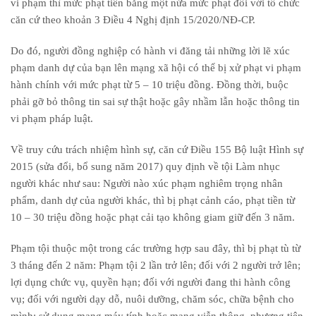
vi phạm thì mức phạt tiền bằng một nửa mức phạt đối với tổ chức
căn cứ theo khoản 3 Điều 4 Nghị định 15/2020/NĐ-CP.
Do đó, người đồng nghiệp có hành vi đăng tải những lời lẽ xúc
phạm danh dự của bạn lên mạng xã hội có thể bị xử phạt vi phạm
hành chính với mức phạt từ 5 – 10 triệu đồng. Đồng thời, buộc
phải gỡ bỏ thông tin sai sự thật hoặc gây nhầm lẫn hoặc thông tin
vi phạm pháp luật.
Về truy cứu trách nhiệm hình sự, căn cứ Điều 155 Bộ luật Hình sự
2015 (sửa đổi, bổ sung năm 2017) quy định về tội Làm nhục
người khác như sau: Người nào xúc phạm nghiêm trọng nhân
phẩm, danh dự của người khác, thì bị phạt cảnh cáo, phạt tiền từ
10 – 30 triệu đồng hoặc phạt cải tạo không giam giữ đến 3 năm.
Phạm tội thuộc một trong các trường hợp sau đây, thì bị phạt tù từ
3 tháng đến 2 năm: Phạm tội 2 lần trở lên; đối với 2 người trở lên;
lợi dụng chức vụ, quyền hạn; đối với người đang thi hành công
vụ; đối với người dạy dỗ, nuôi dưỡng, chăm sóc, chữa bệnh cho
mình; sử dụng mạng máy tính hoặc mạng viễn thông, phương tiện