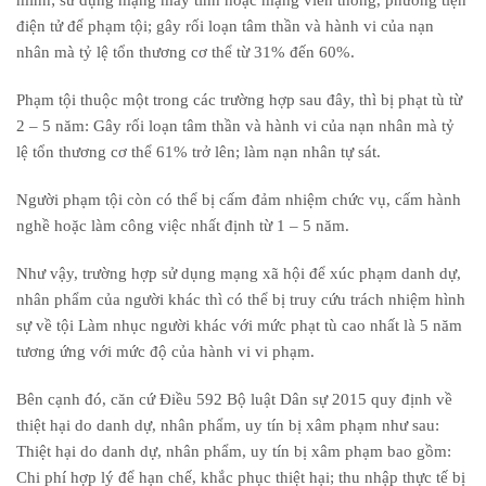
điện tử để phạm tội; gây rối loạn tâm thần và hành vi của nạn
nhân mà tỷ lệ tổn thương cơ thể từ 31% đến 60%.
Phạm tội thuộc một trong các trường hợp sau đây, thì bị phạt tù từ
2 – 5 năm: Gây rối loạn tâm thần và hành vi của nạn nhân mà tỷ
lệ tổn thương cơ thể 61% trở lên; làm nạn nhân tự sát.
Người phạm tội còn có thể bị cấm đảm nhiệm chức vụ, cấm hành
nghề hoặc làm công việc nhất định từ 1 – 5 năm.
Như vậy, trường hợp sử dụng mạng xã hội để xúc phạm danh dự,
nhân phẩm của người khác thì có thể bị truy cứu trách nhiệm hình
sự về tội Làm nhục người khác với mức phạt tù cao nhất là 5 năm
tương ứng với mức độ của hành vi vi phạm.
Bên cạnh đó, căn cứ Điều 592 Bộ luật Dân sự 2015 quy định về
thiệt hại do danh dự, nhân phẩm, uy tín bị xâm phạm như sau:
Thiệt hại do danh dự, nhân phẩm, uy tín bị xâm phạm bao gồm:
Chi phí hợp lý để hạn chế, khắc phục thiệt hại; thu nhập thực tế bị