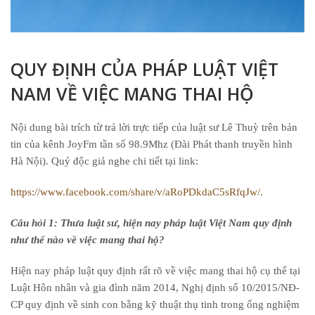
QUY ĐỊNH CỦA PHÁP LUẬT VIỆT
NAM VỀ VIỆC MANG THAI HỘ
Nội dung bài trích từ trả lời trực tiếp của luật sư Lê Thuỳ trên bản
tin của kênh JoyFm tần số 98.9Mhz (Đài Phát thanh truyền hình
Hà Nội). Quý độc giả nghe chi tiết tại link:
https://www.facebook.com/share/v/aRoPDkdaC5sRfqJw/
.
Câu hỏi 1: Thưa luật sư, hiện nay pháp luật Việt Nam quy định
như thế nào về việc mang thai hộ?
Hiện nay pháp luật quy định rất rõ về việc mang thai hộ cụ thể tại
Luật Hôn nhân và gia đình năm 2014, Nghị định số 10/2015/NĐ-
CP quy định về sinh con bằng kỹ thuật thụ tinh trong ống nghiệm