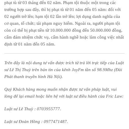
phạt tù từ 03 tháng đến 02 năm.
Phạm tội thuộc một trong các
trường hợp sau đây, thì bị phạt tù từ 01 năm đến 05 năm: đ
ối với
02 người trở lên;
hạm tội 02 lần trở lên; l
ợi dụng danh nghĩa của
cơ quan, tổ chức; t
ái phạm nguy hiểm.
Ngoài ra, người phạm tội
còn có thể bị phạt tiền từ 10.000.000 đồng đến 50.000.000 đồng,
cấm đảm nhiệm chức vụ, cấm hành nghề hoặc làm công việc nhất
định từ 01 năm đến 05 năm.
Trên đây là nội dung tư vấn được trích từ trả lời trực tiếp của Luật
sư Lê Thị Thuỳ
trên bản tin của kênh JoyFm tần số 98.9Mhz (Đài
Phát thanh truyền hình Hà Nội).
Quý Khách hàng mong muốn nhận được tư vấn pháp luật, vui
lòng để lại email hoặc liên hệ với luật sư điều hành của Fric Law:
Luật sư Lê Thuỳ : 0703955777.
Luật sư Đoàn Hồng : 0977471487.