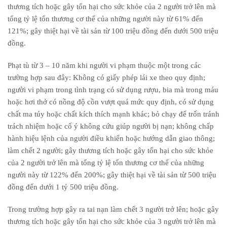
thương tích hoặc gây tổn hại cho sức khỏe của 2 người trở lên mà
tổng tỷ lệ tổn thương cơ thể của những người này từ 61% đến
121%; gây thiệt hại về tài sản từ 100 triệu đồng đến dưới 500 triệu
đồng.
Phạt tù từ 3 – 10 năm khi người vi phạm thuộc một trong các
trường hợp sau đây: Không có giấy phép lái xe theo quy định;
người vi phạm trong tình trạng có sử dụng rượu, bia mà trong máu
hoặc hơi thở có nồng độ cồn vượt quá mức quy định, có sử dụng
chất ma túy hoặc chất kích thích mạnh khác; bỏ chạy để trốn tránh
trách nhiệm hoặc cố ý không cứu giúp người bị nạn; không chấp
hành hiệu lệnh của người điều khiển hoặc hướng dẫn giao thông;
làm chết 2 người; gây thương tích hoặc gây tổn hại cho sức khỏe
của 2 người trở lên mà tổng tỷ lệ tổn thương cơ thể của những
người này từ 122% đến 200%; gây thiệt hại về tài sản từ 500 triệu
đồng đến dưới 1 tỷ 500 triệu đồng.
Trong trường hợp gây ra tai nạn làm chết 3 người trở lên; hoặc gây
thương tích hoặc gây tổn hại cho sức khỏe của 3 người trở lên mà