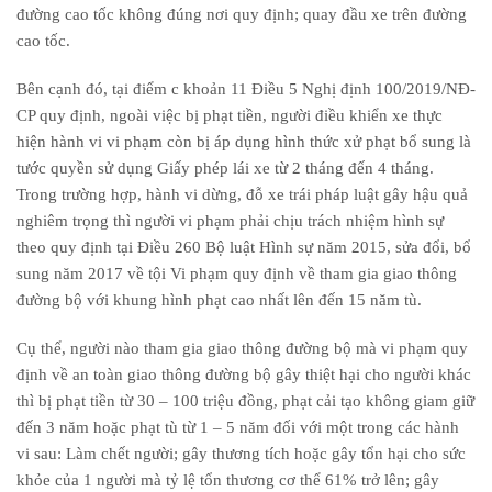
đường cao tốc không đúng nơi quy định; quay đầu xe trên đường
cao tốc.
Bên cạnh đó, tại điểm c khoản 11 Điều 5 Nghị định 100/2019/NĐ-
CP quy định, ngoài việc bị phạt tiền, người điều khiển xe thực
hiện hành vi vi phạm còn bị áp dụng hình thức xử phạt bổ sung là
tước quyền sử dụng Giấy phép lái xe từ 2 tháng đến 4 tháng.
Trong trường hợp, hành vi dừng, đỗ xe trái pháp luật gây hậu quả
nghiêm trọng thì người vi phạm phải chịu trách nhiệm hình sự
theo quy định tại Điều 260 Bộ luật Hình sự năm 2015, sửa đổi, bổ
sung năm 2017 về tội Vi phạm quy định về tham gia giao thông
đường bộ với khung hình phạt cao nhất lên đến 15 năm tù.
Cụ thể, người nào tham gia giao thông đường bộ mà vi phạm quy
định về an toàn giao thông đường bộ gây thiệt hại cho người khác
thì bị phạt tiền từ 30 – 100 triệu đồng, phạt cải tạo không giam giữ
đến 3 năm hoặc phạt tù từ 1 – 5 năm đối với một trong các hành
vi sau: Làm chết người; gây thương tích hoặc gây tổn hại cho sức
khỏe của 1 người mà tỷ lệ tổn thương cơ thể 61% trở lên; gây