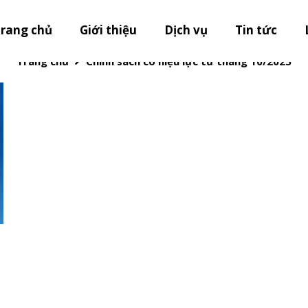
h sách có hiệu lực từ thá
rang chủ
Giới thiệu
Dịch vụ
Tin tức
Trang chủ
Chính sách có hiệu lực từ tháng 10/2025