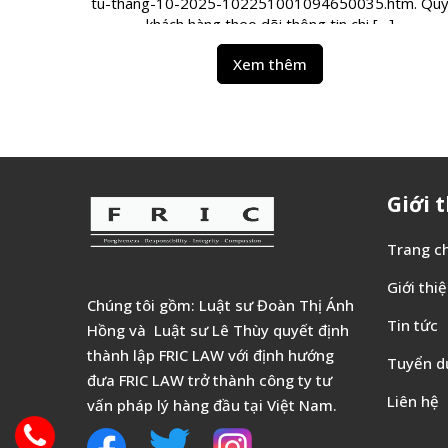
tu-thang-10-2025-102251001094650035.htm. Qu
khách hàng theo dõi thông tin chi […]
Xem thêm
Giới 
Trang c
Giới thi
Chúng tôi gồm: Luật sư Đoàn Thị Ánh
Tin tức
Hồng và Luật sư Lê Thùy quyết định
thành lập FRIC LAW với định hướng
Tuyển d
đưa FRIC LAW trở thành công ty tư
Liên hệ
vấn pháp lý hàng đầu tại Việt Nam.